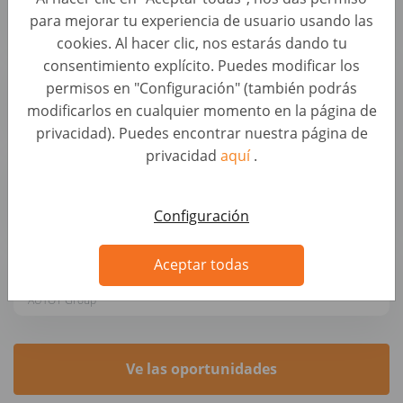
AUTO1 Group
para mejorar tu experiencia de usuario usando las
cookies. Al hacer clic, nos estarás dando tu
consentimiento explícito. Puedes modificar los
Sales Project Manager (f/m/x)
permisos en "Configuración" (también podrás
Desarrollo de negocio y perfiles estratégicos • Alemania, Berlin
modificarlos en cualquier momento en la página de
AUTO1 Group
privacidad). Puedes encontrar nuestra página de
privacidad
aquí
.
Operations Manager - Produktion (m/w/d)
Desarrollo de negocio y perfiles estratégicos • Alemania, Berlin
AUTO1 Group
Configuración
Expansion Manager (d/m/w)
Aceptar todas
Desarrollo de negocio y perfiles estratégicos • Alemania, Berlin
AUTO1 Group
Ve las oportunidades