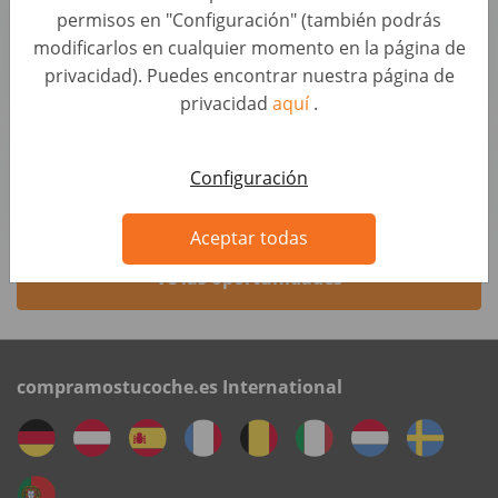
permisos en "Configuración" (también podrás
oder 30 Std / Woche) (d/m/w)
modificarlos en cualquier momento en la página de
Evaluación de Coches • Alemania, Gerolstein
privacidad). Puedes encontrar nuestra página de
wirkaufendeinauto.de
privacidad
aquí
.
Kundenberater Fahrzeugbewertung (d/m/w)
Evaluación de Coches • Alemania, Hagen
Configuración
wirkaufendeinauto.de
Aceptar todas
Ve las oportunidades
compramostucoche.es International