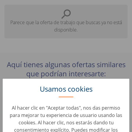
Parece que la oferta de trabajo que buscas ya no está
disponible.
Aquí tienes algunas ofertas similares
que podrían interesarte:
Usamos cookies
Kundenberater Fahrzeugbewertung - Teilzeit (24
oder 30 Std / Woche) (d/m/w)
Al hacer clic en "Aceptar todas", nos das permiso
Evaluación de Coches • Alemania, Trier
wirkaufendeinauto.de
para mejorar tu experiencia de usuario usando las
cookies. Al hacer clic, nos estarás dando tu
consentimiento explícito. Puedes modificar los
Kundenberater Fahrzeugbewertung - Teilzeit (24