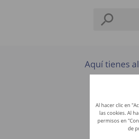
Aquí tienes a
Apprendis
Ventas • Ital
Al hacer clic en "
las cookies. Al h
Commercia
permisos en "Con
Ventas • Ital
de p