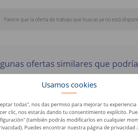
Parece que la oferta de trabajo que buscas ya no está disponi
lgunas ofertas similares que podría
Usamos cookies
ta Sales B2B - Milano
ia, Milano
Aceptar todas", nos das permiso para mejorar tu experienci
acer clic, nos estarás dando tu consentimiento explícito. Pu
le telefonico Napoli - Modalità Ibrida
figuración" (también podrás modificarlos en cualquier mom
ia, Napoli
rivacidad). Puedes encontrar nuestra página de privacidad