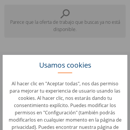
Parece que la oferta de trabajo que buscas ya no está
disponible.
Aquí tienes algunas ofertas similares
Usamos cookies
que podrían interesarte:
Al hacer clic en "Aceptar todas", nos das permiso
para mejorar tu experiencia de usuario usando las
Commercial Vendeur VO Autohero (H/F)
cookies. Al hacer clic, nos estarás dando tu
Ventas • Francia, Châtillon
consentimiento explícito. Puedes modificar los
Autohero
permisos en "Configuración" (también podrás
modificarlos en cualquier momento en la página de
Commercial Vendeur VO Autohero (H/F)
privacidad). Puedes encontrar nuestra página de
Ventas • Francia, Seclin