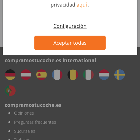
privacidad
aquí
.
Autohero
Configuración
Ve las oportunidades
Aceptar todas
compramostucoche.es International
compramostucoche.es
Opiniones
Preguntas frecuentes
Sucursales
Trabajos