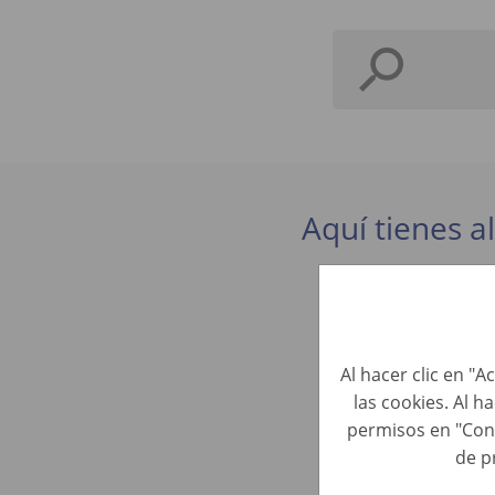
Aquí tienes a
Inspektor
Evaluación 
Al hacer clic en "
las cookies. Al h
Fahrzeugb
permisos en "Con
Evaluación 
de p