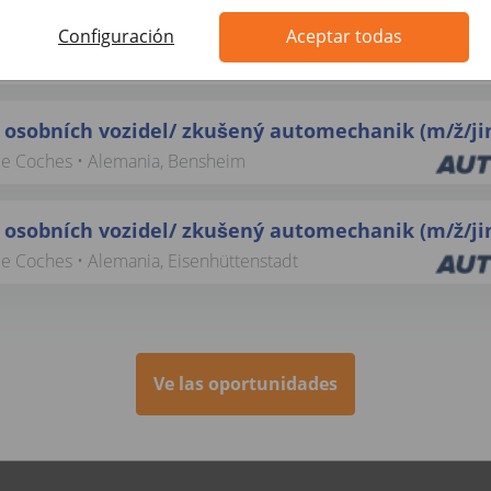
 osobních vozidel / zkušený automechanik (m/ž/ji
Configuración
Aceptar todas
de Coches • Alemania, Lüdenscheid
 osobních vozidel/ zkušený automechanik (m/ž/ji
de Coches • Alemania, Bensheim
 osobních vozidel/ zkušený automechanik (m/ž/ji
e Coches • Alemania, Eisenhüttenstadt
Ve las oportunidades