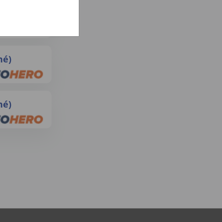
né)
né)
né)