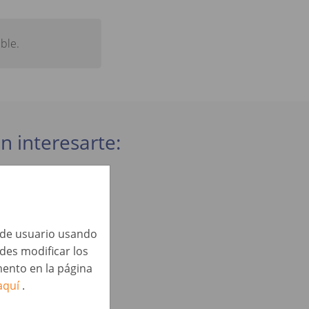
ble.
n interesarte:
né)
a de usuario usando
edes modificar los
)
ento en la página
aquí
.