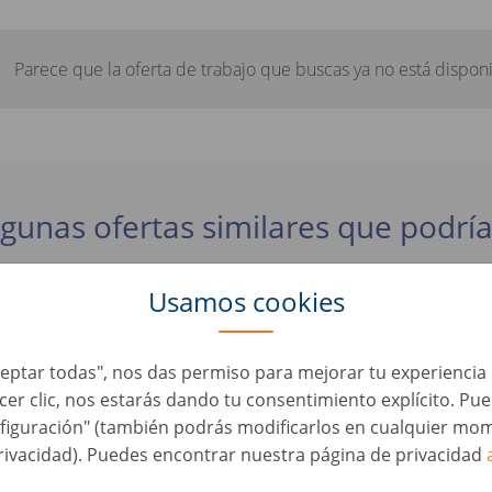
Parece que la oferta de trabajo que buscas ya no está disponi
lgunas ofertas similares que podría
Usamos cookies
 osobních vozidel/ zkušený automechanik (m/ž/ji
de Coches • Alemania, Hemau
Aceptar todas", nos das permiso para mejorar tu experienci
acer clic, nos estarás dando tu consentimiento explícito. Pu
ewerter / KFZ Mechatroniker / Inspektion (d/m/w
figuración" (también podrás modificarlos en cualquier mom
de Coches • Alemania, Hemau
rivacidad). Puedes encontrar nuestra página de privacidad