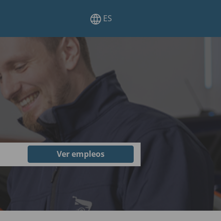
ES
n
Ver empleos