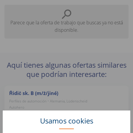
Parece que la oferta de trabajo que buscas ya no está
disponible.
Aquí tienes algunas ofertas similares
que podrían interesarte:
Řidič sk. B (m/ž/jiné)
Perfiles de automoción • Alemania, Lüdenscheid
Autohero
Usamos cookies
Kundenservice Mitarbeiter im Online Check-
Out (d/m/w)