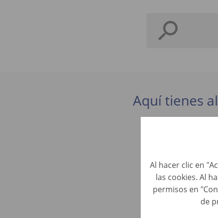
Aquí tienes a
KFZ-Train
Perfiles de 
Al hacer clic en "
las cookies. Al h
Fahrzeuga
permisos en "Con
Perfiles de 
de p