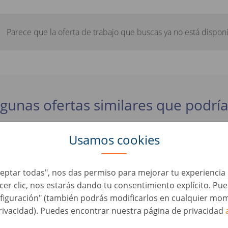
Parece que la oferta de trabajo que buscas ya no está disponi
lgunas ofertas similares que podría
Usamos cookies
er - Schwerpunkt Bodyshop/Lackiererei (d/m/w)
automoción • Alemania, Ketzin
Aceptar todas", nos das permiso para mejorar tu experienci
acer clic, nos estarás dando tu consentimiento explícito. Pu
ufbereiter (d/m/w)
figuración" (también podrás modificarlos en cualquier mom
automoción • Alemania, Ketzin
rivacidad). Puedes encontrar nuestra página de privacidad