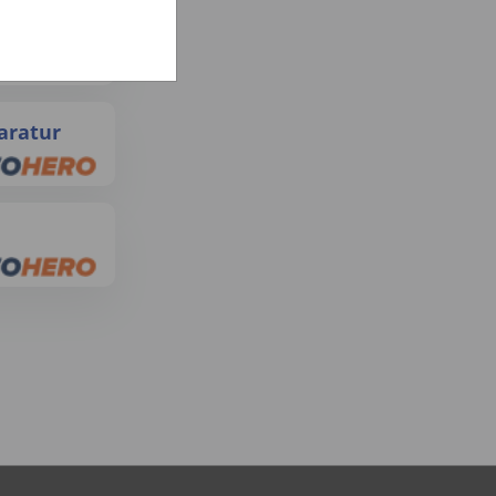
d/m/w)
aratur