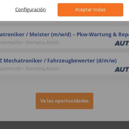
FZ-Trainer / Lackierer / Meister für Lackiererei (
Configuración
Aceptar todas
automoción • Alemania, Berlin
troniker / Meister (m/w/d) – Pkw-Wartung & Rep
automoción • Alemania, Ketzin
Z Mechatroniker / Fahrzeugbewerter (d/m/w)
automoción • Alemania, Ketzin
Ve las oportunidades