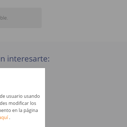
ble.
n interesarte:
a de usuario usando
edes modificar los
ento en la página
aquí
.