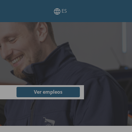
ES
n
Ver empleos