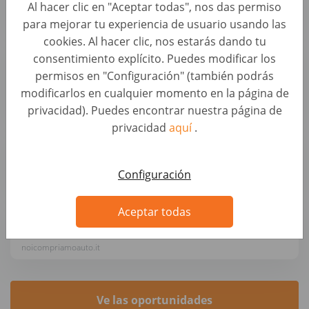
Al hacer clic en "Aceptar todas", nos das permiso
Autohero
para mejorar tu experiencia de usuario usando las
cookies. Al hacer clic, nos estarás dando tu
Sachbearbeiter Ankaufsmanagement (B2B)
consentimiento explícito. Puedes modificar los
(d/m/w)
permisos en "Configuración" (también podrás
Operaciones • Alemania, Berlin
modificarlos en cualquier momento en la página de
AUTO1 Group
privacidad). Puedes encontrar nuestra página de
privacidad
aquí
.
Kundenberater Fahrzeugbewertung (d/m/w)
Perfiles de automoción • Alemania, Greifswald
Configuración
wirkaufendeinauto.de
Aceptar todas
Addetto/a Acquisti Auto Monza-Villasanta
Perfiles de automoción • Italia, Monza
noicompriamoauto.it
Ve las oportunidades