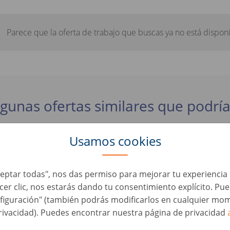
Parece que la oferta de trabajo que buscas ya no está disponi
lgunas ofertas similares que podría
Usamos cookies
rater Fahrzeugbewertung (d/m/w)
automoción • Alemania, Greifswald
Aceptar todas", nos das permiso para mejorar tu experienci
acer clic, nos estarás dando tu consentimiento explícito. Pu
rater Fahrzeugbewertung & Ankauf (m/w/d)
figuración" (también podrás modificarlos en cualquier mom
automoción • Alemania, Karlsruhe
rivacidad). Puedes encontrar nuestra página de privacidad