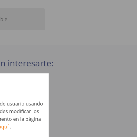
ble.
n interesarte:
a de usuario usando
edes modificar los
ento en la página
aquí
.