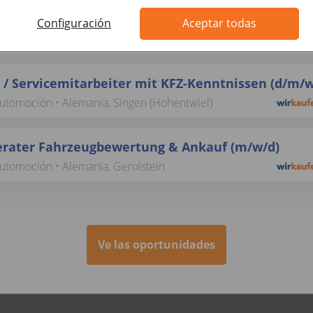
rater Fahrzeugbewertung (d/m/w)
Configuración
Aceptar todas
 automoción • Alemania, Neumünster
 / Servicemitarbeiter mit KFZ-Kenntnissen (d/m/w
automoción • Alemania, Singen (Hohentwiel)
rater Fahrzeugbewertung & Ankauf (m/w/d)
automoción • Alemania, Gerolstein
Ve las oportunidades