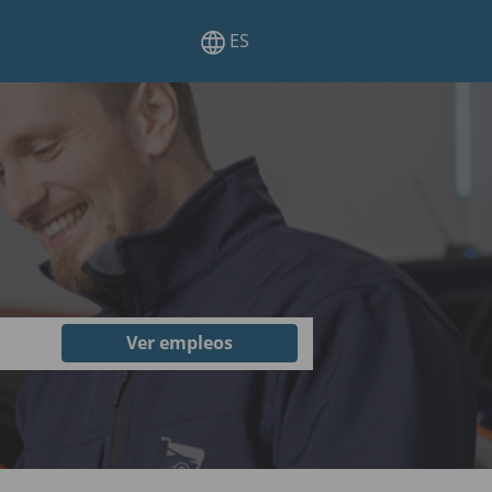
ES
n
Ver empleos