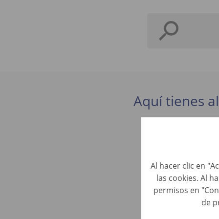
Aquí tienes a
Kundenbe
Perfiles de 
Al hacer clic en "
las cookies. Al h
Kundenbe
permisos en "Con
Perfiles de 
de p