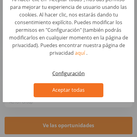
AUTO1 Group
para mejorar tu experiencia de usuario usando las
cookies. Al hacer clic, nos estarás dando tu
consentimiento explícito. Puedes modificar los
Sales Project Manager (f/m/x)
permisos en "Configuración" (también podrás
Desarrollo de negocio y perfiles estratégicos • Alemania, Berlin
modificarlos en cualquier momento en la página de
AUTO1 Group
privacidad). Puedes encontrar nuestra página de
privacidad
aquí
.
Operations Manager - Produktion (m/w/d)
Desarrollo de negocio y perfiles estratégicos • Alemania, Berlin
AUTO1 Group
Configuración
Expansion Manager (d/m/w)
Aceptar todas
Desarrollo de negocio y perfiles estratégicos • Alemania, Berlin
AUTO1 Group
Ve las oportunidades