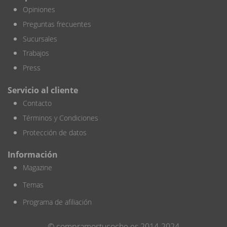
Opiniones
Preguntas frecuentes
Sucursales
Trabajos
Press
Servicio al cliente
Contacto
Términos y Condiciones
Protección de datos
Información
Magazine
Temas
Programa de afiliación
© compramostucoche.es 2014-2024