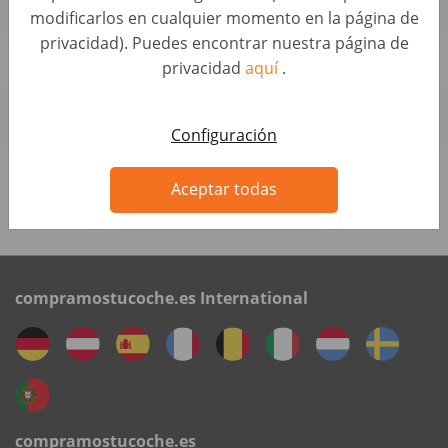
modificarlos en cualquier momento en la página de
AUTO1 Group
privacidad). Puedes encontrar nuestra página de
privacidad
aquí
.
Junior HR Business Partner (d/m/w)
Atracción y gestión del Talento • Alemania, Berlin
AUTO1 Group
Configuración
Aceptar todas
Ve las oportunidades
compramostucoche.es International
compramostucoche.es