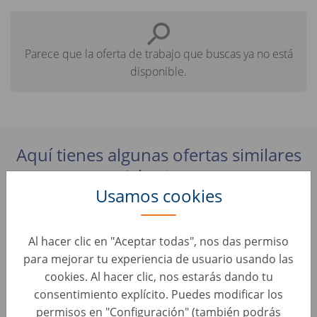
Parece que la oferta de trabajo que buscas ya no está
disponible.
Aquí tienes algunas ofertas similares
que podrían interesarte:
Usamos cookies
HR Business Partner (d/m/w)
Al hacer clic en "Aceptar todas", nos das permiso
Atracción y gestión del Talento • Alemania, Berlin
AUTO1 Group
para mejorar tu experiencia de usuario usando las
cookies. Al hacer clic, nos estarás dando tu
consentimiento explícito. Puedes modificar los
Junior Personalsachbearbeiter (d/m/w)
permisos en "Configuración" (también podrás
Atracción y gestión del Talento • Alemania, Berlin