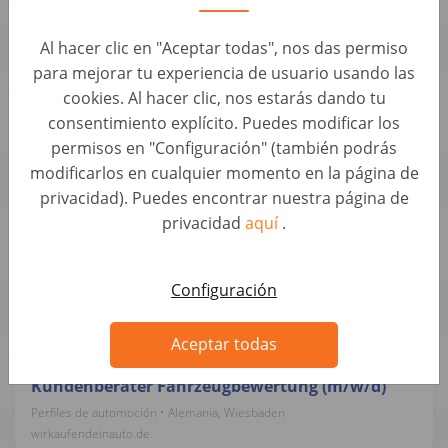
Gebrauchtwagenankauf (d/m/w)
Al hacer clic en "Aceptar todas", nos das permiso
Perfiles de automoción • Alemania, Wiesbaden
wirkaufendeinauto.de
para mejorar tu experiencia de usuario usando las
cookies. Al hacer clic, nos estarás dando tu
consentimiento explícito. Puedes modificar los
Bürokraft / Servicemitarbeiter mit KFZ-
permisos en "Configuración" (también podrás
Kenntnissen (d/m/w)
modificarlos en cualquier momento en la página de
Perfiles de automoción • Alemania, Darmstadt
privacidad). Puedes encontrar nuestra página de
wirkaufendeinauto.de
privacidad
aquí
.
Bürokraft / Servicemitarbeiter mit KFZ-
Kenntnissen (d/m/w)
Configuración
Perfiles de automoción • Alemania, Mainz
wirkaufendeinauto.de
Aceptar todas
Kundenberater Fahrzeugbewertung (m/w/d)
Perfiles de automoción • Alemania, Wiesbaden
wirkaufendeinauto.de