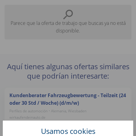
Parece que la oferta de trabajo que buscas ya no está
disponible.
Aquí tienes algunas ofertas similares
que podrían interesarte:
Kundenberater Fahrzeugbewertung - Teilzeit (24
oder 30 Std / Woche) (d/m/w)
Perfiles de automoción • Alemania, Wiesbaden
wirkaufendeinauto.de
Usamos cookies
Bürokraft / Servicemitarbeiter