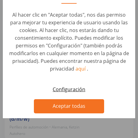
Perfiles de automoción • Alemania, Ketzin
Autohero
Al hacer clic en "Aceptar todas", nos das permiso
para mejorar tu experiencia de usuario usando las
cookies. Al hacer clic, nos estarás dando tu
Mobiler KFZ-Trainer / Lackierer / Meister für
consentimiento explícito. Puedes modificar los
Lackiererei (d/m/w)
permisos en "Configuración" (también podrás
Perfiles de automoción • Alemania, Berlin
modificarlos en cualquier momento en la página de
Autohero
privacidad). Puedes encontrar nuestra página de
privacidad
aquí
.
KFZ-Mechatroniker / Meister (m/w/d) – Pkw-
Wartung & Reparatur
Perfiles de automoción • Alemania, Ketzin
Configuración
Autohero
Aceptar todas
Senior KFZ Mechatroniker / Fahrzeugbewerter
(d/m/w)
Perfiles de automoción • Alemania, Ketzin
Autohero