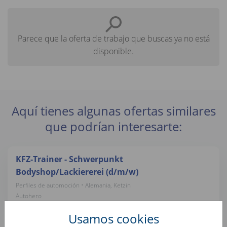
Parece que la oferta de trabajo que buscas ya no está
disponible.
Aquí tienes algunas ofertas similares
que podrían interesarte:
KFZ-Trainer - Schwerpunkt
Bodyshop/Lackiererei (d/m/w)
Perfiles de automoción • Alemania, Ketzin
Autohero
Usamos cookies
Fahrzeugaufbereiter (d/m/w)