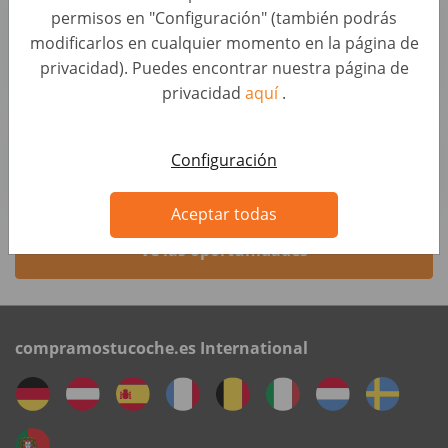
permisos en "Configuración" (también podrás
oder 30 Std / Woche) (d/m/w)
modificarlos en cualquier momento en la página de
Evaluación de Coches • Alemania, Gerolstein
privacidad). Puedes encontrar nuestra página de
wirkaufendeinauto.de
privacidad
aquí
.
Kundenberater Fahrzeugbewertung (d/m/w)
Evaluación de Coches • Alemania, Hagen
Configuración
wirkaufendeinauto.de
Aceptar todas
Ve las oportunidades
compramostucoche.es International