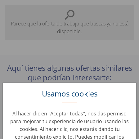
Parece que la oferta de trabajo que buscas ya no está
disponible.
Aquí tienes algunas ofertas similares
que podrían interesarte:
Usamos cookies
Kundenberater Fahrzeugbewertung - Teilzeit (24
oder 30 Std / Woche) (d/m/w)
Al hacer clic en "Aceptar todas", nos das permiso
Evaluación de Coches • Alemania, Trier
wirkaufendeinauto.de
para mejorar tu experiencia de usuario usando las
cookies. Al hacer clic, nos estarás dando tu
consentimiento explícito. Puedes modificar los
Kundenberater Fahrzeugbewertung - Teilzeit (24