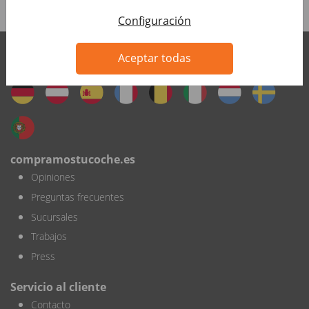
Configuración
Aceptar todas
compramostucoche.es International
compramostucoche.es
Opiniones
Preguntas frecuentes
Sucursales
Trabajos
Press
Servicio al cliente
Contacto