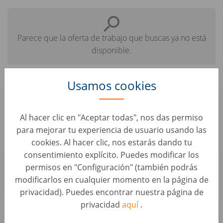
Parece que la oferta de trabajo que buscas ya no está
disponible.
Usamos cookies
Aquí tienes algunas ofertas similares
Al hacer clic en "Aceptar todas", nos das permiso
que podrían interesarte:
para mejorar tu experiencia de usuario usando las
cookies. Al hacer clic, nos estarás dando tu
consentimiento explícito. Puedes modificar los
Team Lead Java Engineer, Retail (f/m/x)
permisos en "Configuración" (también podrás
Ingeniería de Software • Ucrania, Kyiv
modificarlos en cualquier momento en la página de
AUTO1 Group
privacidad). Puedes encontrar nuestra página de
privacidad
aquí
.
Ve las oportunidades